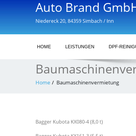
Auto Brand Gmb
Niedereck 20, 84359 Simbach / Inn
HOME
LEISTUNGEN
DPF-REINI
Baumaschinenve
Home
Baumaschinenvermietung
Bagger Kubota KX080-4 (8,0 t)