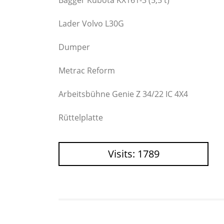
Bagger Kubota KX161-3 (5,5 t)
Lader Volvo L30G
Dumper
Metrac Reform
Arbeitsbühne Genie Z 34/22 IC 4X4
Rüttelplatte
Visits: 1789