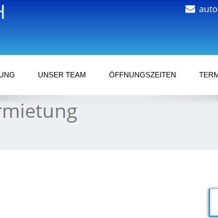
H
auto
GUNG
UNSER TEAM
ÖFFNUNGSZEITEN
TERM
rmietung